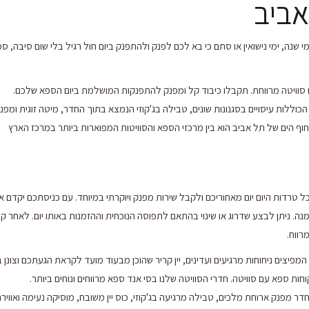
אביב
מי שנה, ימי נישואין או סתם כי בא לכם לפנק ולהתפנק ביום חול רגיל בלי שום סיבה, ס
 סוויטה מרווחת. תקבלו כיבוד קל ומפנק להתפנקות המושלמת ביום הספא שלכם.
כוללות עיסויים בסגנונות שונים, טבילה בג'קוזי הנמצא בתוך החדר, מיטה זוגית ומפנ
וף הים של תל אביב הוא בין מרכזי הספא והסוויטות המפוארות ביותר במרכז הארץ
טרדות היום יום מאחוריכם ולקבל שירות מפנק ויוקרתי במיוחד. עם כניסתכם יקדם א
. ניתן לבצע שדרוג או שינוי בהתאם לתפוסה הנוכחית וההזמנות באותו יום. לאחר קב
רווח.
ת המפיצים ניחוחות מרגיעים ועדינים, יין קריר שהוכן מבעוד מועד לקראת הגעתכם וצו
ות ספא עם סוויטה. חדרי הסוויטה שלנו בסי אנד ספא מרווחים ונוחים ביותר.
 חדר מפנק ארוחת מלכים, טבילה מרגיעה בג'קוזי, כוס יין משובח, מוסיקה נעימה ואוויר